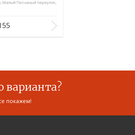
, Малый Песчаный переулок,
ь
(общ. /жил. /кухня),
104/—/16
155
во комнат:
2
9/9
БРАННОЕ
о варианта?
се покажем!