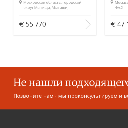
Московская область, городской
Москва
округ Мытищи, Мытищи,
4Ас2
Новомытищинский проспект
Площадь
(общ. /жил. /кухня),
71/60/11
Площад
55 770
47 
м2:
м2:
Количество комнат:
3
Количест
Этаж:
5/16
Этаж:
В ИЗБРАННОЕ
В ИЗ
Не нашли подходящег
Позвоните нам - мы проконсультируем и в