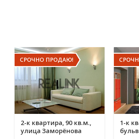
СРОЧНО ПРОДАЮ!
СРОЧН
2-к квартира, 90 кв.м.,
1-к кв
улица Заморёнова
буль
Крыло