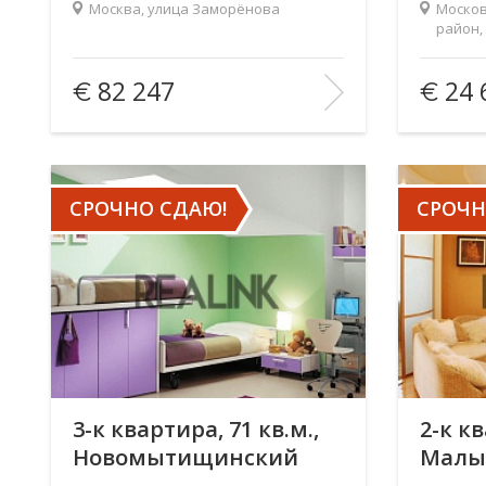
Москва, улица Заморёнова
Москов
район,
Маршал
Площадь
(общ. /жил. /кухня),
90/—/—
Площад
82 247
24 
м2:
м2:
Количество комнат:
2
Количест
Этаж:
5/—
Этаж:
В ИЗБРАННОЕ
В ИЗ
СРОЧНО СДАЮ!
СРОЧН
3-к квартира, 71 кв.м.,
2-к кв
Новомытищинский
Малы
проспект
переу