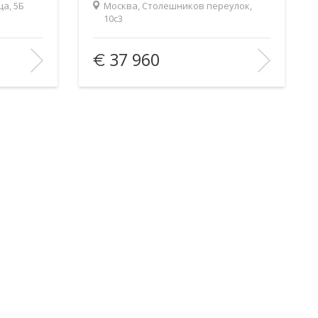
а, 5Б
Москва, Столешников переулок,
10с3
56/—/11
Площадь
(общ. /жил. /кухня),
72/—/8
37 960
м2:
1
Количество комнат:
5
1/1
Этаж:
7/7
В ИЗБРАННОЕ