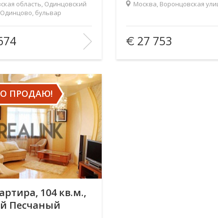
ская область, Одинцовский
Москва, Воронцовская улиц
 Одинцово, бульвар
а Крылова, 27
ь
(общ. /жил. /кухня),
45/25/18
Площадь
(общ. /жил. /кухня),
674
27 753
м2:
во комнат:
1
Количество комнат:
3/5
Этаж:
БРАННОЕ
В ИЗБРАННОЕ
О ПРОДАЮ!
артира, 104 кв.м.,
й Песчаный
лок, 4Ас2