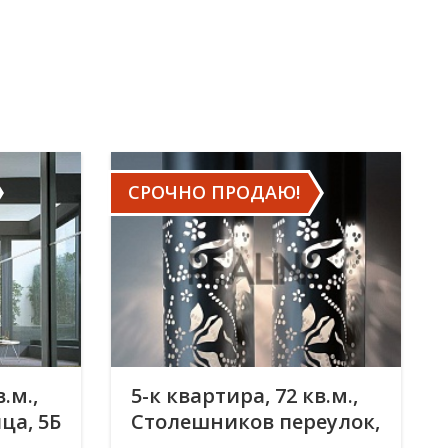
СРОЧНО ПРОДАЮ!
.м.,
5-к квартира, 72 кв.м.,
ца, 5Б
Столешников переулок,
10с3