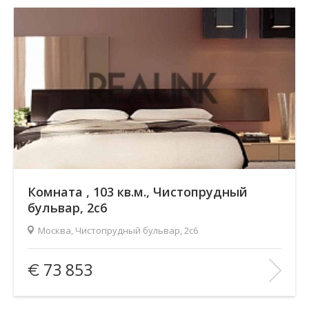
Комната , 103 кв.м., Чистопрудный
бульвар, 2с6
Москва, Чистопрудный бульвар, 2с6
Площадь
(общ. /жил. /кухня), м2:
103/99/18
73 853
Количество комнат:
1
Этаж:
2/2