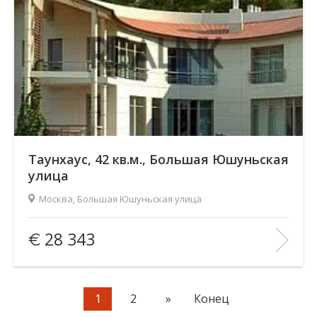
Таунхаус, 42 кв.м., Большая Юшуньская
улица
Москва, Большая Юшуньская улица
Площадь
(общ. /жил. /кухня), м2:
42/—/14
28 343
Количество комнат:
1
Этаж:
2/8
В ИЗБРАННОЕ
1
2
»
Конец