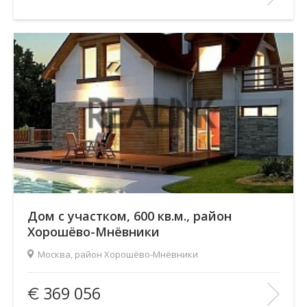
Этаж:
2/2
В ИЗБРАННОЕ
Дом с участком, 600 кв.м., район
Хорошёво-Мнёвники
Москва, район Хорошёво-Мнёвники
Площадь
(общ. /жил. /кухня), м2:
600/—/—
369 056
Количество комнат:
4