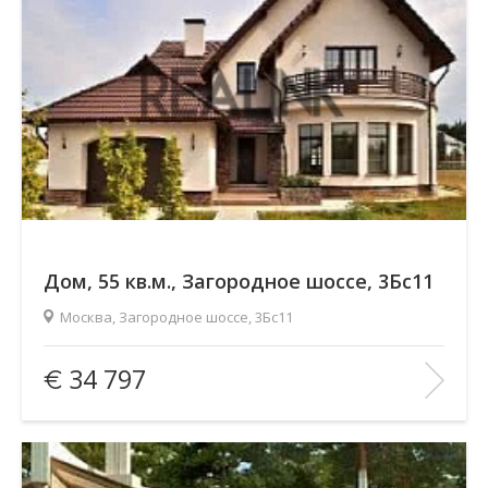
Дом, 55 кв.м., Загородное шоссе, 3Бс11
Москва, Загородное шоссе, 3Бс11
Площадь
(общ. /жил. /кухня), м2:
55/—/20
34 797
Количество комнат:
7
Этаж:
5/6
В ИЗБРАННОЕ