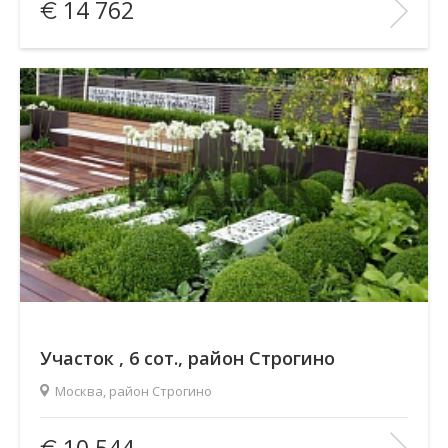
14 762
Количество комнат:
—
Этаж:
—/—
В ИЗБРАННОЕ
Участок , 6 сот., район Строгино
Москва, район Строгино
Площадь
(общ. /жил. /кухня), м2:
—/—/—