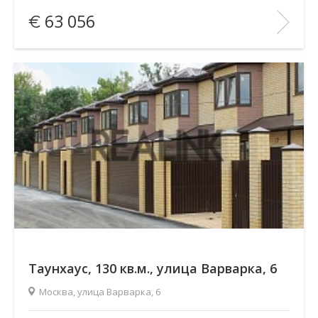
Площадь
(общ. /жил. /кухня), м2:
115/—/—
63 056
Количество комнат:
5
Этаж:
—/—
В ИЗБРАННОЕ
Таунхаус, 130 кв.м., улица Варварка, 6
Москва, улица Варварка, 6
Площадь
(общ. /жил. /кухня), м2:
130/—/—