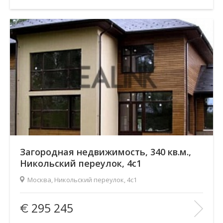
Этаж:
2/2
В ИЗБРАННОЕ
Загородная недвижимость, 340 кв.м.,
Никольский переулок, 4с1
Москва, Никольский переулок, 4с1
Площадь
(общ. /жил. /кухня), м2:
340/—/—
295 245
Количество комнат:
2