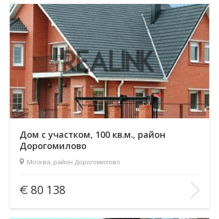
В ИЗБРАННОЕ
Дом с участком, 100 кв.м., район
Дорогомилово
Москва, район Дорогомилово
Площадь
(общ. /жил. /кухня), м2:
100/—/—
80 138
Количество комнат:
4
Этаж:
2/—