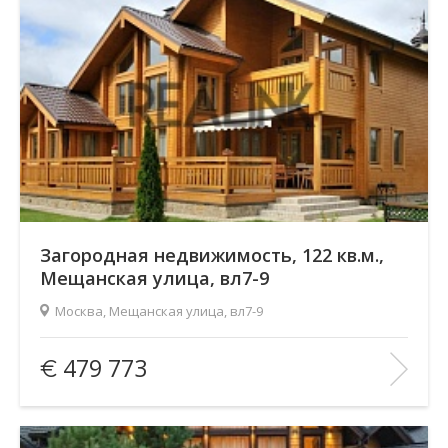
Загородная недвижимость, 122 кв.м.,
Мещанская улица, вл7-9
Москва, Мещанская улица, вл7-9
Площадь
(общ. /жил. /кухня), м2:
122/—/—
479 773
Количество комнат:
Студия
Этаж:
1/1
В ИЗБРАННОЕ