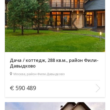
Дача / коттедж, 288 кв.м., район Фили-
Давыдково
Москва, район Фили-Давыдково
Площадь
(общ. /жил. /кухня), м2:
288/—/—
590 489
Количество комнат:
5
Этаж:
3/3
В ИЗБРАННОЕ