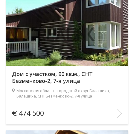
В ИЗБРАННОЕ
Дом с участком, 90 кв.м., СНТ
Безменково-2, 7-я улица
Московская область, городской округ Балашиха,
Балашиха, СНТ Безменково-2, 7-я улица
Площадь
(общ. /жил. /кухня), м2:
90/—/—
474 500
Количество комнат:
1
Этаж:
2/—
В ИЗБРАННОЕ