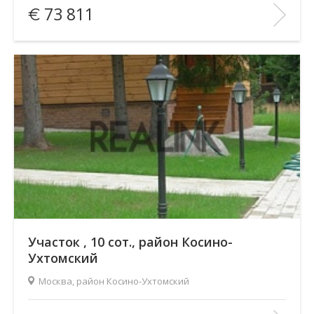
73 811
Количество комнат:
5
Этаж:
—/2
В ИЗБРАННОЕ
Участок , 10 сот., район Косино-
Ухтомский
Москва, район Косино-Ухтомский
Площадь
(общ. /жил. /кухня), м2:
—/—/—