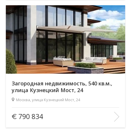
В ИЗБРАННОЕ
Загородная недвижимость, 540 кв.м.,
улица Кузнецкий Мост, 24
Москва, улица Кузнецкий Мост, 24
Площадь
(общ. /жил. /кухня), м2:
540/—/—
790 834
Количество комнат:
6
Этаж:
2/2