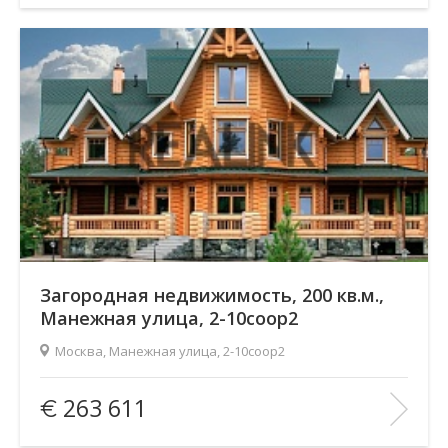
Этаж:
2/2
В ИЗБРАННОЕ
Загородная недвижимость, 200 кв.м.,
Манежная улица, 2-10соор2
Москва, Манежная улица, 2-10соор2
Площадь
(общ. /жил. /кухня), м2:
200/—/—
263 611
Количество комнат:
1
Этаж:
3/—