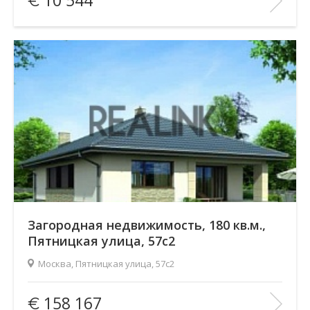
10 544
Количество комнат:
—
Этаж:
—/—
В ИЗБРАННОЕ
Загородная недвижимость, 180 кв.м.,
Пятницкая улица, 57с2
Москва, Пятницкая улица, 57с2
Площадь
(общ. /жил. /кухня), м2:
180/—/—
158 167
Количество комнат:
6