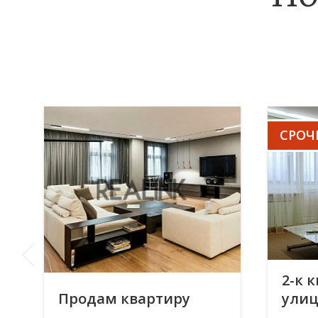
СРОЧ
2-к к
Продам квартиру
улиц