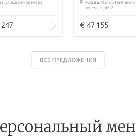
ва, улица Заморёнова
Москва, Малый Песчаный
4Ас2
переулок, 4Ас2
2
2
 (общ/жил/кух), м
:
90/—/—
Площадь (общ/жил/кух), м
:
 247
47 155
тво комнат:
2
Количество комнат:
5/—
Этаж:
ИЗБРАННОЕ
В ИЗБРАННОЕ
ВСЕ ПРЕДЛОЖЕНИЯ
ерсональный ме