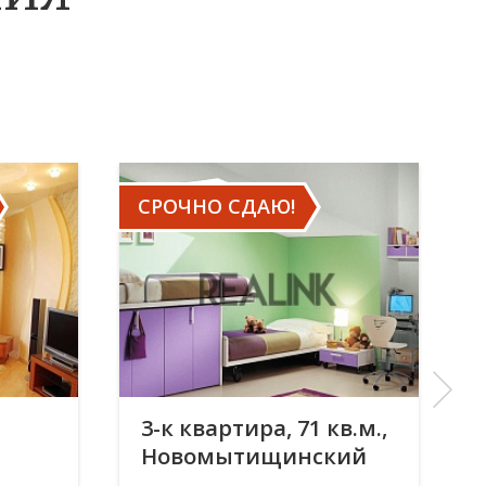
СРОЧНО СДАЮ!
3-к квартира, 71 кв.м.,
Новомытищинский
ок,
проспект