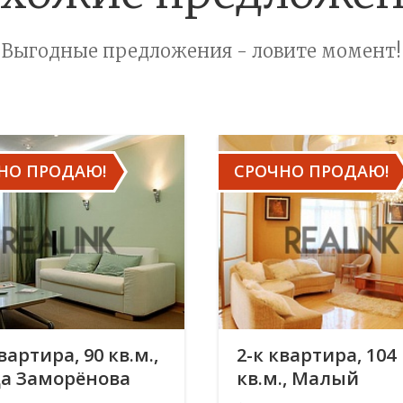
Выгодные предложения - ловите момент!
НО ПРОДАЮ!
СРОЧНО ПРОДАЮ!
вартира, 90 кв.м.,
2-к квартира, 104
а Заморёнова
кв.м., Малый
Песчаный переул