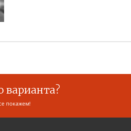
о варианта?
се покажем!