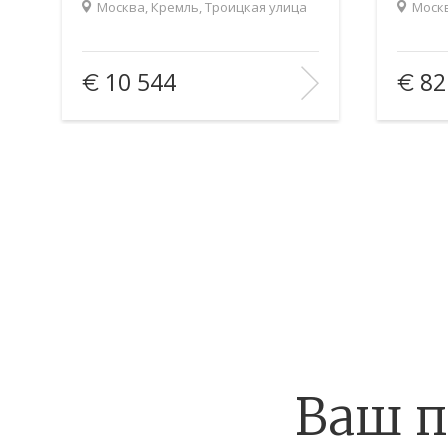
Москва, Кремль, Троицкая улица
Моск
2
Площадь (общ/жил/кух), м
:
55/33/13
Площадь
10 544
82
Количество комнат:
1
Количес
Этаж:
5/5
Этаж:
В ИЗБРАННОЕ
В 
Ваш п