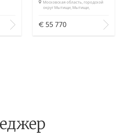
Московская область, городской
округ Мытищи, Мытищи,
Новомытищинский проспект
2
104/—/16
Площадь (общ/жил/кух), м
:
71/60/11
55 770
2
Количество комнат:
3
9/9
Этаж:
5/16
В ИЗБРАННОЕ
неджер