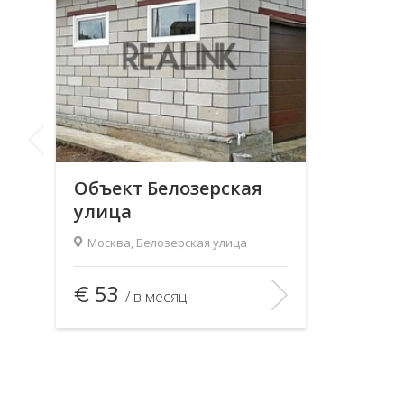
Объект Белозерская
улица
Москва, Белозерская улица
2
Площадь (общ/жил/кух), м
:
—/—/—
53
/ в месяц
Количество комнат:
—
Этаж:
—/—
В ИЗБРАННОЕ