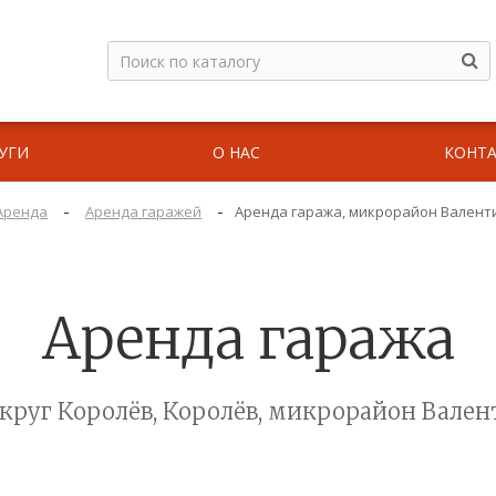
УГИ
О НАС
КОНТ
-
-
Аренда
Аренда гаражей
Аренда гаража, микрорайон Валенти
Аренда гаража
круг Королёв, Королёв, микрорайон Валент